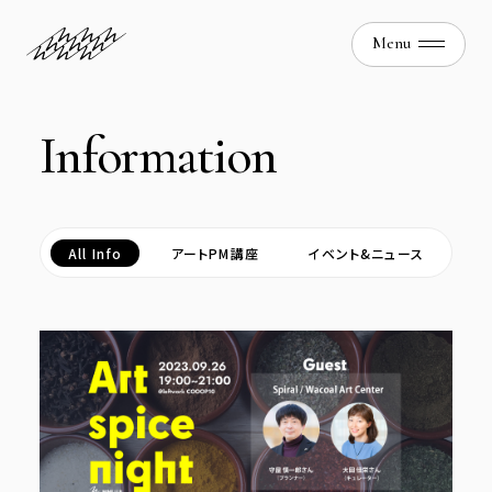
I
n
f
o
r
m
a
t
i
o
n
All Info
アートPM講座
イベント&ニュース