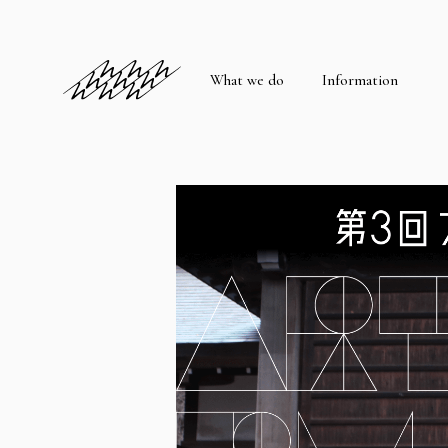
What we do
Information